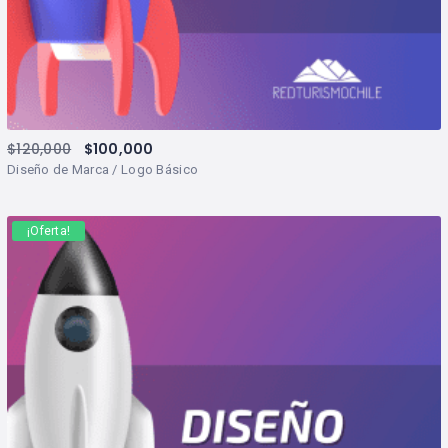
$
120,000
$
100,000
Diseño de Marca / Logo Básico
¡Oferta!