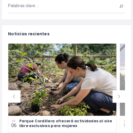
Noticias recientes
Parque Cordillera ofrecerá actividades al aire
P
03
01
06
13
libre exclusivas para mujeres
c