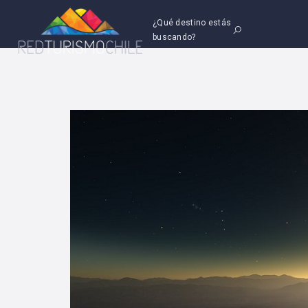
¿Qué destino estás
buscando?
Curso de Inglés para
Gremios T
11
05