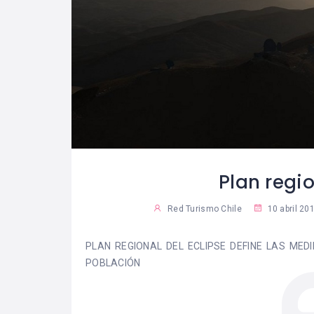
Mujeres de
Chile ac
22
28
Gastronomía, Hotelería
del Gobie
y Turismo
organizan
Multigrem
Red Turismo Chile
Red Turismo Chile
Plan regio
Red Turismo Chile
10 abril 20
PLAN REGIONAL DEL ECLIPSE DEFINE LAS MED
POBLACIÓN