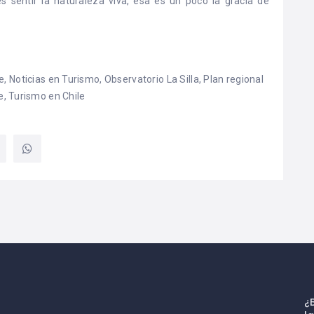
 sentir la naturaleza viva, esa es un poco la gracia de
e
,
Noticias en Turismo
,
Observatorio La Silla
,
Plan regional
e
,
Turismo en Chile
¿