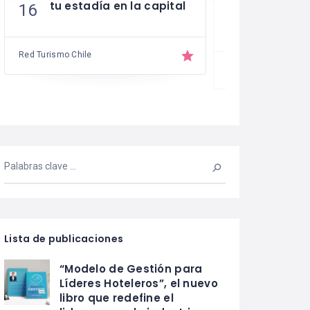
tu estadía en la capital
Mujeres 
16
22
Gastrono
y Turism
Red Turismo Chile
Red Turismo Chile
Lista de publicaciones
“Modelo de Gestión para
Líderes Hoteleros”, el nuevo
libro que redefine el