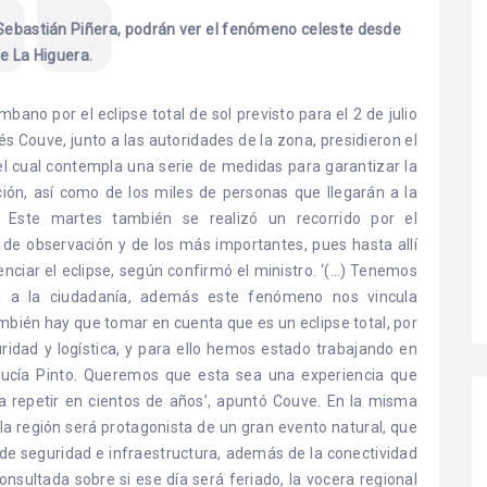
 Sebastián Piñera, podrán ver el fenómeno celeste desde
de La Higuera.
bano por el eclipse total de sol previsto para el 2 de julio
s Couve, junto a las autoridades de la zona, presidieron el
el cual contempla una serie de medidas para garantizar la
ción, así como de los miles de personas que llegarán a la
 Este martes también se realizó un recorrido por el
s de observación y de los más importantes, pues hasta allí
enciar el eclipse, según confirmó el ministro. ‘(…) Tenemos
ia a la ciudadanía, además este fenómeno nos vincula
mbién hay que tomar en cuenta que es un eclipse total, por
ridad y logística, y para ello hemos estado trabajando en
 Lucía Pinto. Queremos que esta sea una experiencia que
a repetir en cientos de años’, apuntó Couve. En la misma
 la región será protagonista de un gran evento natural, que
de seguridad e infraestructura, además de la conectividad
onsultada sobre si ese día será feriado, la vocera regional