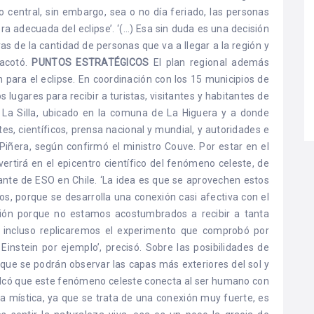
 central, sin embargo, sea o no día feriado, las personas
a adecuada del eclipse’. ‘(…) Esa sin duda es una decisión
s de la cantidad de personas que va a llegar a la región y
 acotó.
PUNTOS ESTRATÉGICOS
El plan regional además
 para el eclipse. En coordinación con los 15 municipios de
s lugares para recibir a turistas, visitantes y habitantes de
 La Silla, ubicado en la comuna de La Higuera y a donde
es, científicos, prensa nacional y mundial, y autoridades e
 Piñera, según confirmó el ministro Couve. Por estar en el
vertirá en el epicentro científico del fenómeno celeste, de
ante de ESO en Chile. ‘La idea es que se aprovechen estos
s, porque se desarrolla una conexión casi afectiva con el
ión porque no estamos acostumbrados a recibir a tanta
 e incluso replicaremos el experimento que comprobó por
 Einstein por ejemplo’, precisó. Sobre las posibilidades de
 que se podrán observar las capas más exteriores del sol y
calcó que este fenómeno celeste conecta al ser humano con
rta mística, ya que se trata de una conexión muy fuerte, es