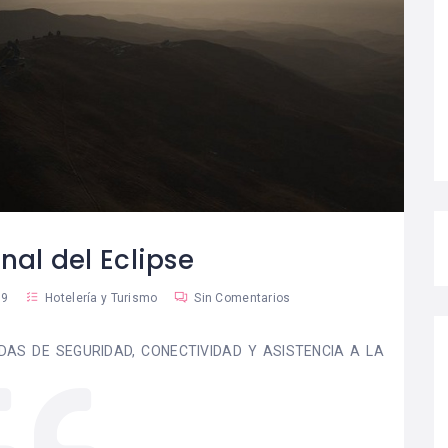
usan abandono
para Líderes Hoteleros”,
04
rno y se
el nuevo libro que
 en una
redefine el liderazgo en
ial
la industria hotelera
Red Turismo Chile
nal del Eclipse
19
Hotelería y Turismo
Sin Comentarios
IDAS DE SEGURIDAD, CONECTIVIDAD Y ASISTENCIA A LA