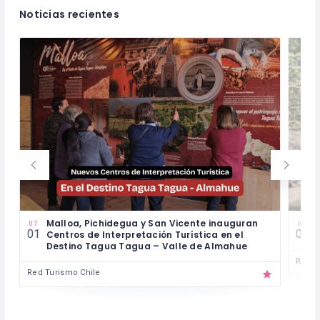
Noticias recientes
Malloa, Pichidegua y San Vicente inauguran
P
07
03
01
06
Centros de Interpretación Turística en el
l
Destino Tagua Tagua – Valle de Almahue
Red T
Red Turismo Chile