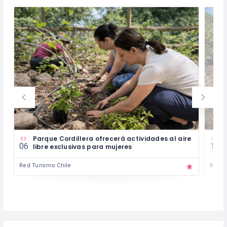
Parque Cordillera ofrecerá actividades al aire
3
03
02
06
10
a
libre exclusivas para mujeres
d
Red Turismo Chile
Red T