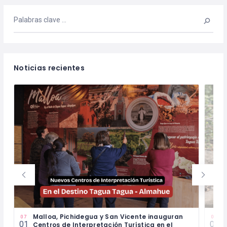
Noticias recientes
Malloa, Pichidegua y San Vicente inauguran
P
07
03
01
06
Centros de Interpretación Turística en el
l