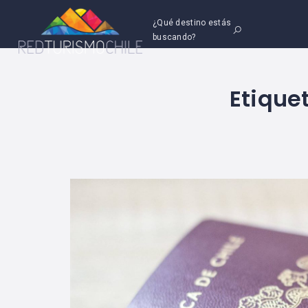
¿Qué destino estás
buscando?
Etique