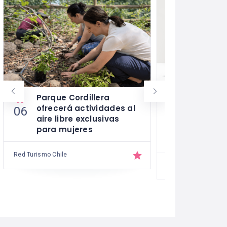
Parque Cordillera
“Modelo 
03
03
ofrecerá actividades al
para Líd
06
04
aire libre exclusivas
el nuevo 
para mujeres
redefine 
la indust
Red Turismo Chile
Red Turismo Chile