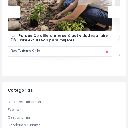
Parque Cordillera ofrecerá actividades al aire
“
03
03
06
04
libre exclusivas para mujeres
n
i
Red Turismo Chile
Red T
Categorías
Destinos Turísticos
Eventos
Gastronomía
Hotelería y Turismo