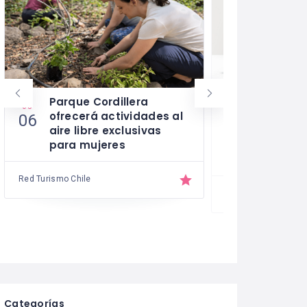
Parque Cordillera
“Modelo 
03
03
ofrecerá actividades al
para Líd
06
04
aire libre exclusivas
el nuevo 
para mujeres
redefine 
la indust
Red Turismo Chile
Red Turismo Chile
Categorías