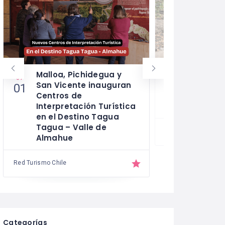
Malloa, Pichidegua y
Parque C
07
03
San Vicente inauguran
ofrecerá
01
06
Centros de
aire libr
Interpretación Turística
para muj
en el Destino Tagua
Tagua – Valle de
Red Turismo Chile
Almahue
Red Turismo Chile
Categorías