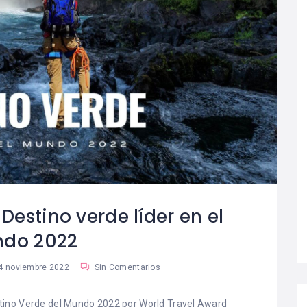
e Gestión
Parque Etnobotánico
08
es Hoteleros”,
Omora: el fascinante
06
ibro que
destino del fin del
l liderazgo en
mundo en Chile
ia hotelera
Red Turismo Chile
Destino verde líder en el
do 2022
4 noviembre 2022
Sin Comentarios
stino Verde del Mundo 2022 por World Travel Award