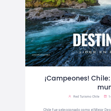
Parque Cordillera
“Modelo d
03
03
ofrecerá actividades al
para Líder
06
04
aire libre exclusivas
el nuevo l
para mujeres
redefine e
la industr
Red Turismo Chile
Red Turismo Chile
¡Campeones! Chile: 
mun
Red Turismo Chile
1
Chile fue seleccionado como el Mejor De